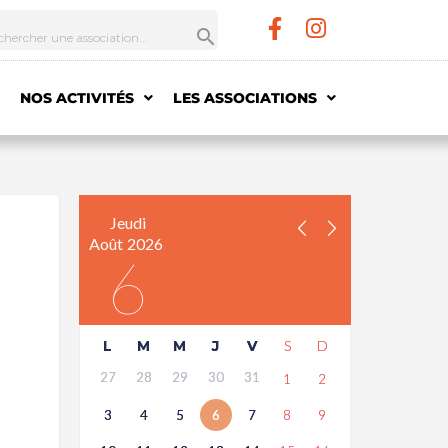
NOS ACTIVITÉS
LES ASSOCIATIONS
Jeudi
Août
2026
6
L
M
M
J
V
S
D
27
28
29
30
31
1
2
3
4
5
6
7
8
9