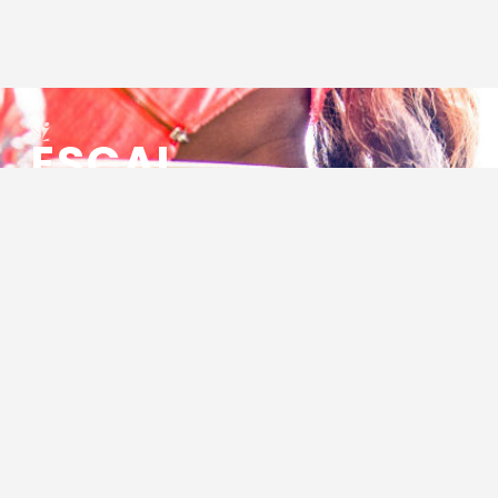
ESCAL
ENSEMBLE SOCIO CULTUREL
ASSOCIATIF LOCAL
Centre Socioculturel ESCAL
7 ter rue des Cévennes
BP 47
30320 Marguerittes
Tél : 04.66.75.28.97
Email :
contact@escal.asso.fr
RESSOURCES
Projet Social 2026 – 2027