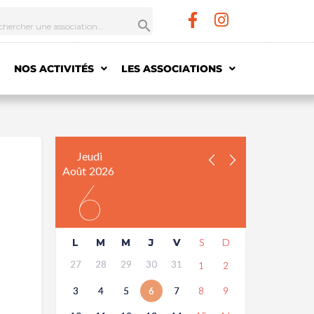
NOS ACTIVITÉS
LES ASSOCIATIONS
Jeudi
Août
2026
6
L
M
M
J
V
S
D
27
28
29
30
31
1
2
3
4
5
6
7
8
9