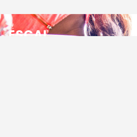
ESCAL
ENSEMBLE SOCIO CULTUREL
ASSOCIATIF LOCAL
Centre Socioculturel ESCAL
7 ter rue des Cévennes
BP 47
30320 Marguerittes
Tél : 04.66.75.28.97
Email :
contact@escal.asso.fr
RESSOURCES
Projet Social 2026 – 2027