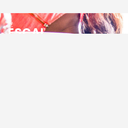
ESCAL
ENSEMBLE SOCIO CULTUREL
ASSOCIATIF LOCAL
Centre Socioculturel ESCAL
7 ter rue des Cévennes
BP 47
30320 Marguerittes
Tél : 04.66.75.28.97
Email :
contact@escal.asso.fr
RESSOURCES
Projet Social 2026 – 2027