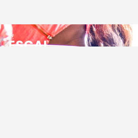
ESCAL
ENSEMBLE SOCIO CULTUREL
ASSOCIATIF LOCAL
Centre Socioculturel ESCAL
7 ter rue des Cévennes
BP 47
30320 Marguerittes
Tél : 04.66.75.28.97
Email :
contact@escal.asso.fr
RESSOURCES
Projet Social 2026 – 2027