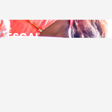
ESCAL
ENSEMBLE SOCIO CULTUREL
ASSOCIATIF LOCAL
Centre Socioculturel ESCAL
7 ter rue des Cévennes
BP 47
30320 Marguerittes
Tél : 04.66.75.28.97
Email :
contact@escal.asso.fr
RESSOURCES
Projet Social 2026 – 2027