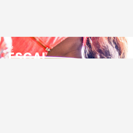
ESCAL
ENSEMBLE SOCIO CULTUREL
ASSOCIATIF LOCAL
Centre Socioculturel ESCAL
7 ter rue des Cévennes
BP 47
30320 Marguerittes
Tél : 04.66.75.28.97
Email :
contact@escal.asso.fr
RESSOURCES