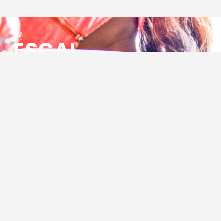
ESCAL
ENSEMBLE SOCIO CULTUREL
ASSOCIATIF LOCAL
Centre Socioculturel ESCAL
7 ter rue des Cévennes
BP 47
30320 Marguerittes
Tél : 04.66.75.28.97
Email :
contact@escal.asso.fr
RESSOURCES
Projet Social 2026 – 2027