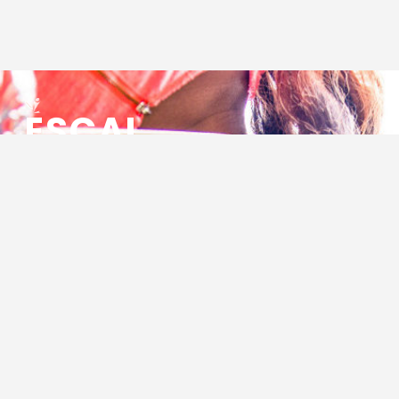
ESCAL
ENSEMBLE SOCIO CULTUREL
ASSOCIATIF LOCAL
Centre Socioculturel ESCAL
7 ter rue des Cévennes
BP 47
30320 Marguerittes
Tél : 04.66.75.28.97
Email :
contact@escal.asso.fr
RESSOURCES
Projet Social 2026 – 2027