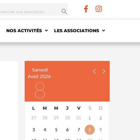
NOS ACTIVITÉS
LES ASSOCIATIONS
Samedi
Août
2026
8
L
M
M
J
V
S
D
27
28
29
30
31
1
2
3
4
5
6
7
8
9