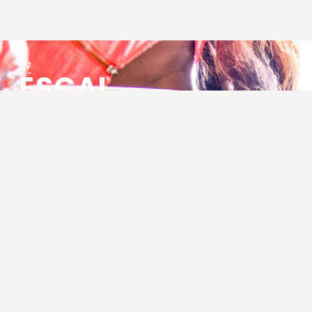
ESCAL
ENSEMBLE SOCIO CULTUREL
ASSOCIATIF LOCAL
Centre Socioculturel ESCAL
7 ter rue des Cévennes
BP 47
30320 Marguerittes
Tél : 04.66.75.28.97
Email :
contact@escal.asso.fr
RESSOURCES
Projet Social 2026 – 2027