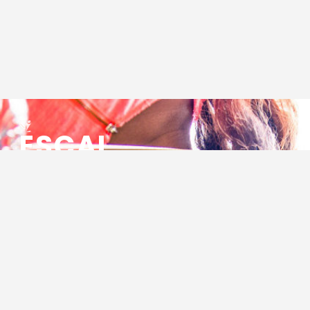
ESCAL
ENSEMBLE SOCIO CULTUREL
ASSOCIATIF LOCAL
Centre Socioculturel ESCAL
7 ter rue des Cévennes
BP 47
30320 Marguerittes
Tél : 04.66.75.28.97
Email :
contact@escal.asso.fr