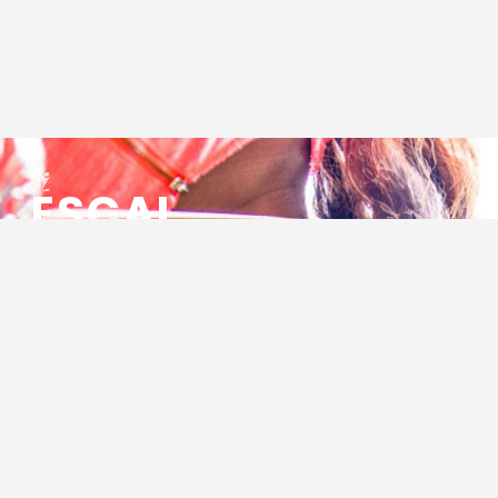
ESCAL
ENSEMBLE SOCIO CULTUREL
ASSOCIATIF LOCAL
Centre Socioculturel ESCAL
7 ter rue des Cévennes
BP 47
30320 Marguerittes
Tél : 04.66.75.28.97
Email :
contact@escal.asso.fr
RESSOURCES