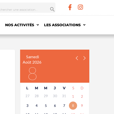
NOS ACTIVITÉS
LES ASSOCIATIONS
Samedi
Août
2026
8
L
M
M
J
V
S
D
27
28
29
30
31
1
2
)
3
4
5
6
7
8
9