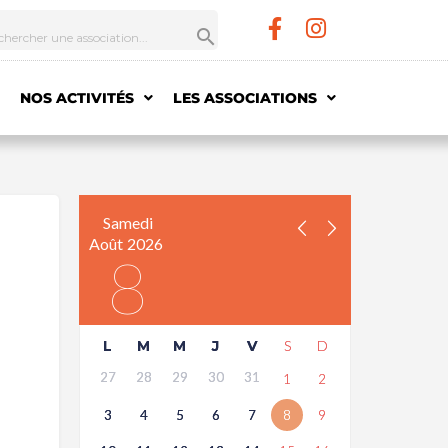
NOS ACTIVITÉS
LES ASSOCIATIONS
Samedi
Août
2026
8
L
M
M
J
V
S
D
27
28
29
30
31
1
2
3
4
5
6
7
8
9