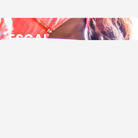
ESCAL
ENSEMBLE SOCIO CULTUREL
ASSOCIATIF LOCAL
Centre Socioculturel ESCAL
7 ter rue des Cévennes
BP 47
30320 Marguerittes
Tél : 04.66.75.28.97
Email :
contact@escal.asso.fr
RESSOURCES
Projet Social 2026 – 2027