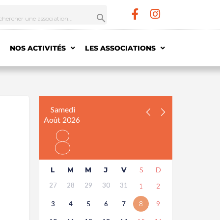
NOS ACTIVITÉS
LES ASSOCIATIONS
Samedi
Août
2026
8
L
M
M
J
V
S
D
27
28
29
30
31
1
2
3
4
5
6
7
8
9