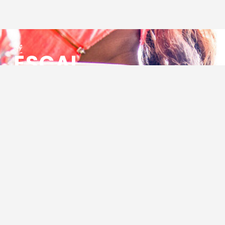
ESCAL
ENSEMBLE SOCIO CULTUREL
ASSOCIATIF LOCAL
Centre Socioculturel ESCAL
7 ter rue des Cévennes
BP 47
30320 Marguerittes
Tél : 04.66.75.28.97
Email :
contact@escal.asso.fr
RESSOURCES
Projet Social 2026 – 2027