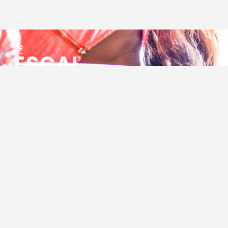
ESCAL
ENSEMBLE SOCIO CULTUREL
ASSOCIATIF LOCAL
Centre Socioculturel ESCAL
7 ter rue des Cévennes
BP 47
30320 Marguerittes
Tél : 04.66.75.28.97
Email :
contact@escal.asso.fr
RESSOURCES
Projet Social 2026 – 2027