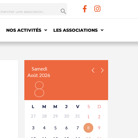
NOS ACTIVITÉS
LES ASSOCIATIONS
Samedi
Août
2026
8
L
M
M
J
V
S
D
27
28
29
30
31
1
2
3
4
5
6
7
8
9