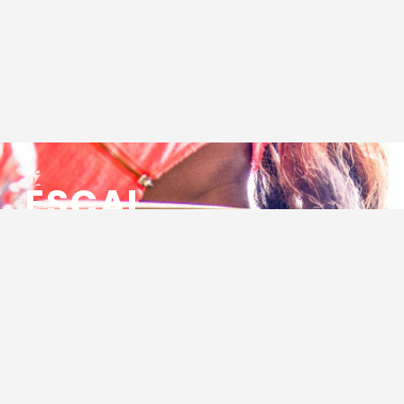
ESCAL
ENSEMBLE SOCIO CULTUREL
ASSOCIATIF LOCAL
Centre Socioculturel ESCAL
7 ter rue des Cévennes
BP 47
30320 Marguerittes
Tél : 04.66.75.28.97
Email :
contact@escal.asso.fr