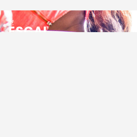
ESCAL
ENSEMBLE SOCIO CULTUREL
ASSOCIATIF LOCAL
Centre Socioculturel ESCAL
7 ter rue des Cévennes
BP 47
30320 Marguerittes
Tél : 04.66.75.28.97
Email :
contact@escal.asso.fr
RESSOURCES
Projet Social 2026 – 2027