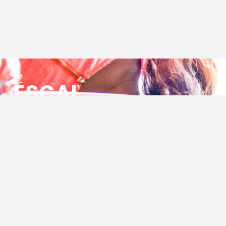
ESCAL
ENSEMBLE SOCIO CULTUREL
ASSOCIATIF LOCAL
Centre Socioculturel ESCAL
7 ter rue des Cévennes
BP 47
30320 Marguerittes
Tél : 04.66.75.28.97
Email :
contact@escal.asso.fr
RESSOURCES