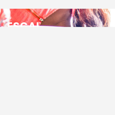
ESCAL
ENSEMBLE SOCIO CULTUREL
ASSOCIATIF LOCAL
Centre Socioculturel ESCAL
7 ter rue des Cévennes
BP 47
30320 Marguerittes
Tél : 04.66.75.28.97
Email :
contact@escal.asso.fr
RESSOURCES
Projet Social 2026 – 2027