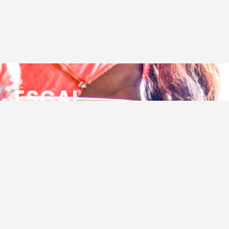
ESCAL
ENSEMBLE SOCIO CULTUREL
ASSOCIATIF LOCAL
Centre Socioculturel ESCAL
7 ter rue des Cévennes
BP 47
30320 Marguerittes
Tél : 04.66.75.28.97
Email :
contact@escal.asso.fr
RESSOURCES