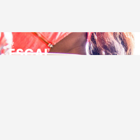
ESCAL
ENSEMBLE SOCIO CULTUREL
ASSOCIATIF LOCAL
Centre Socioculturel ESCAL
7 ter rue des Cévennes
BP 47
30320 Marguerittes
Tél : 04.66.75.28.97
Email :
contact@escal.asso.fr
RESSOURCES