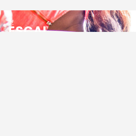
ESCAL
ENSEMBLE SOCIO CULTUREL
ASSOCIATIF LOCAL
Centre Socioculturel ESCAL
7 ter rue des Cévennes
BP 47
30320 Marguerittes
Tél : 04.66.75.28.97
Email :
contact@escal.asso.fr
RESSOURCES
Projet Social 2026 – 2027