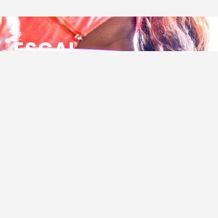
ESCAL
ENSEMBLE SOCIO CULTUREL
ASSOCIATIF LOCAL
Centre Socioculturel ESCAL
7 ter rue des Cévennes
BP 47
30320 Marguerittes
Tél : 04.66.75.28.97
Email :
contact@escal.asso.fr
RESSOURCES
Projet Social 2026 – 2027