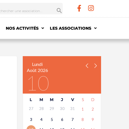
NOS ACTIVITÉS
LES ASSOCIATIONS
Lundi
Août
2026
10
L
M
M
J
V
S
D
27
28
29
30
31
1
2
3
4
5
6
7
8
9