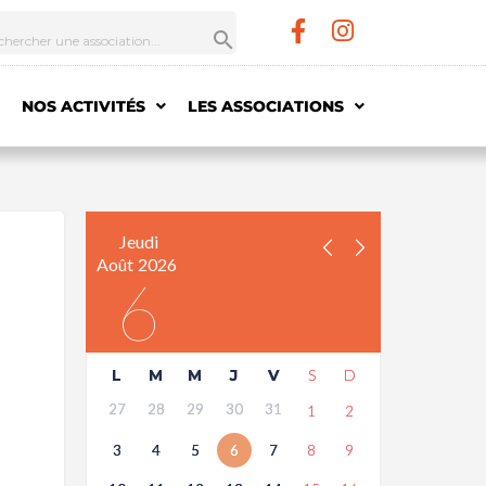
NOS ACTIVITÉS
LES ASSOCIATIONS
Jeudi
Août
2026
6
L
M
M
J
V
S
D
27
28
29
30
31
1
2
3
4
5
6
7
8
9