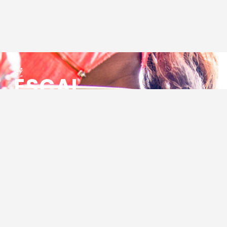
ESCAL
ENSEMBLE SOCIO CULTUREL
ASSOCIATIF LOCAL
Centre Socioculturel ESCAL
7 ter rue des Cévennes
BP 47
30320 Marguerittes
Tél : 04.66.75.28.97
Email :
contact@escal.asso.fr
RESSOURCES