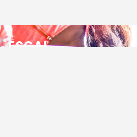
ESCAL
ENSEMBLE SOCIO CULTUREL
ASSOCIATIF LOCAL
Centre Socioculturel ESCAL
7 ter rue des Cévennes
BP 47
30320 Marguerittes
Tél : 04.66.75.28.97
Email :
contact@escal.asso.fr
RESSOURCES
Projet Social 2026 – 2027