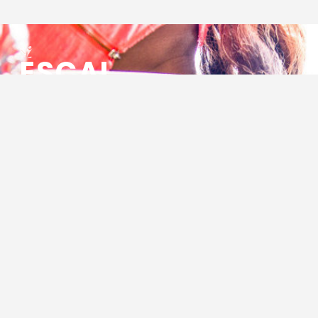
ESCAL
ENSEMBLE SOCIO CULTUREL
ASSOCIATIF LOCAL
Centre Socioculturel ESCAL
7 ter rue des Cévennes
BP 47
30320 Marguerittes
Tél : 04.66.75.28.97
Email :
contact@escal.asso.fr
RESSOURCES
Projet Social 2026 – 2027