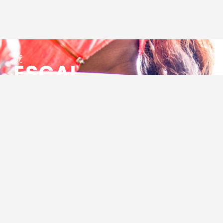
ESCAL
ENSEMBLE SOCIO CULTUREL
ASSOCIATIF LOCAL
Centre Socioculturel ESCAL
7 ter rue des Cévennes
BP 47
30320 Marguerittes
Tél : 04.66.75.28.97
Email :
contact@escal.asso.fr
RESSOURCES
Projet Social 2026 – 2027