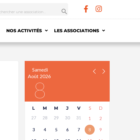
NOS ACTIVITÉS
LES ASSOCIATIONS
Samedi
Août
2026
8
L
M
M
J
V
S
D
27
28
29
30
31
1
2
3
4
5
6
7
8
9