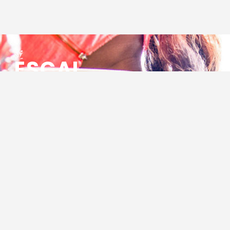
ESCAL
ENSEMBLE SOCIO CULTUREL
ASSOCIATIF LOCAL
Centre Socioculturel ESCAL
7 ter rue des Cévennes
BP 47
30320 Marguerittes
Tél : 04.66.75.28.97
Email :
contact@escal.asso.fr
RESSOURCES
Projet Social 2026 – 2027