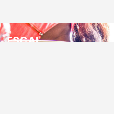
ESCAL
ENSEMBLE SOCIO CULTUREL
ASSOCIATIF LOCAL
Centre Socioculturel ESCAL
7 ter rue des Cévennes
BP 47
30320 Marguerittes
Tél : 04.66.75.28.97
Email :
contact@escal.asso.fr
RESSOURCES
Projet Social 2026 – 2027