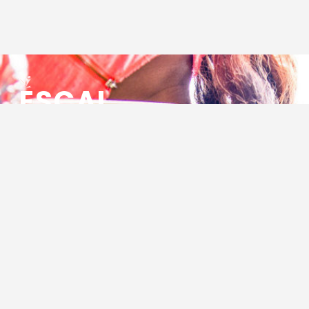
ESCAL
ENSEMBLE SOCIO CULTUREL
ASSOCIATIF LOCAL
Centre Socioculturel ESCAL
7 ter rue des Cévennes
BP 47
30320 Marguerittes
Tél : 04.66.75.28.97
Email :
contact@escal.asso.fr
RESSOURCES
Projet Social 2026 – 2027