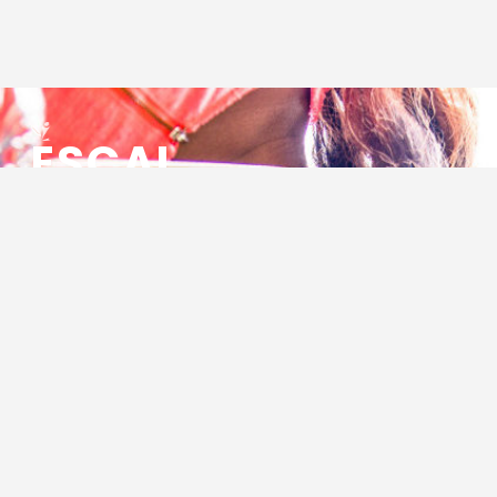
ESCAL
ENSEMBLE SOCIO CULTUREL
ASSOCIATIF LOCAL
Centre Socioculturel ESCAL
7 ter rue des Cévennes
BP 47
30320 Marguerittes
Tél : 04.66.75.28.97
Email :
contact@escal.asso.fr
RESSOURCES
Projet Social 2026 – 2027