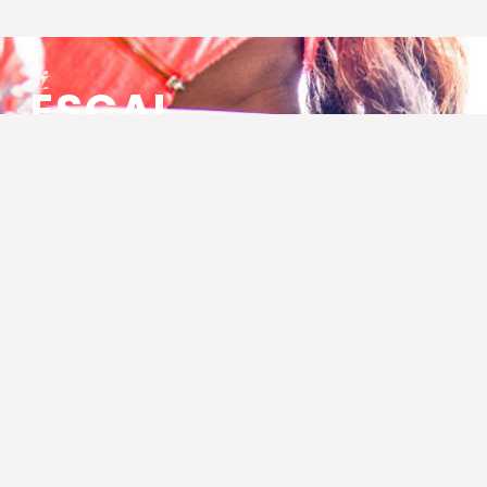
ESCAL
ENSEMBLE SOCIO CULTUREL
ASSOCIATIF LOCAL
Centre Socioculturel ESCAL
7 ter rue des Cévennes
BP 47
30320 Marguerittes
Tél : 04.66.75.28.97
Email :
contact@escal.asso.fr
RESSOURCES
Projet Social 2026 – 2027