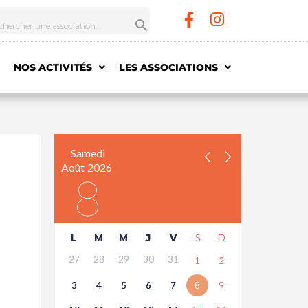
NOS ACTIVITÉS
LES ASSOCIATIONS
Samedi
Août
2026
8
L
M
M
J
V
S
D
27
28
29
30
31
1
2
3
4
5
6
7
8
9