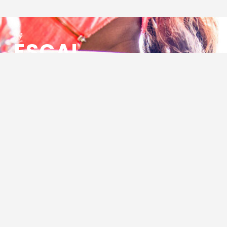
ESCAL
ENSEMBLE SOCIO CULTUREL
ASSOCIATIF LOCAL
Centre Socioculturel ESCAL
7 ter rue des Cévennes
BP 47
30320 Marguerittes
Tél : 04.66.75.28.97
Email :
contact@escal.asso.fr
RESSOURCES
Projet Social 2026 – 2027