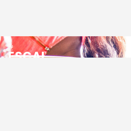
ESCAL
ENSEMBLE SOCIO CULTUREL
ASSOCIATIF LOCAL
Centre Socioculturel ESCAL
7 ter rue des Cévennes
BP 47
30320 Marguerittes
Tél : 04.66.75.28.97
Email :
contact@escal.asso.fr
RESSOURCES