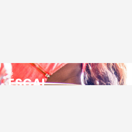
ESCAL
ENSEMBLE SOCIO CULTUREL
ASSOCIATIF LOCAL
Centre Socioculturel ESCAL
7 ter rue des Cévennes
BP 47
30320 Marguerittes