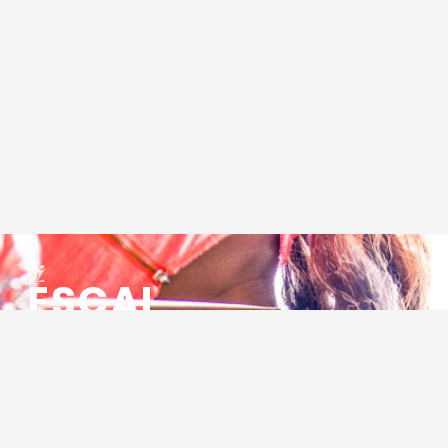
ESCAL
ENSEMBLE SOCIO CULTUREL
ASSOCIATIF LOCAL
Centre Socioculturel ESCAL
7 ter rue des Cévennes
BP 47