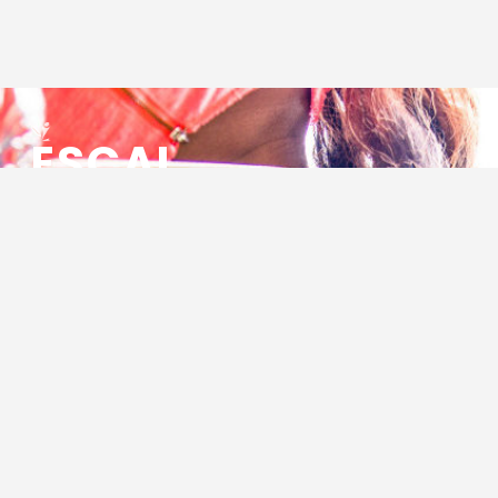
ESCAL
ENSEMBLE SOCIO CULTUREL
ASSOCIATIF LOCAL
Centre Socioculturel ESCAL
7 ter rue des Cévennes
BP 47
30320 Marguerittes
Tél : 04.66.75.28.97
Email :
contact@escal.asso.fr
RESSOURCES
Projet Social 2026 – 2027