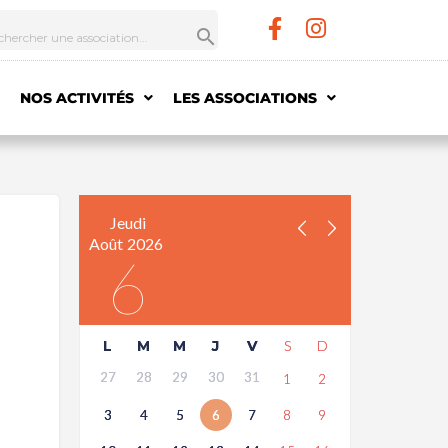
NOS ACTIVITÉS
LES ASSOCIATIONS
Jeudi
Août
2026
6
L
M
M
J
V
S
D
27
28
29
30
31
1
2
3
4
5
6
7
8
9