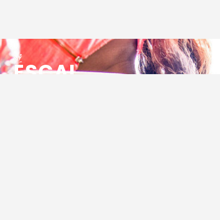
ESCAL
ENSEMBLE SOCIO CULTUREL
ASSOCIATIF LOCAL
Centre Socioculturel ESCAL
7 ter rue des Cévennes
BP 47
30320 Marguerittes
Tél : 04.66.75.28.97
Email :
contact@escal.asso.fr
RESSOURCES
Projet Social 2026 – 2027