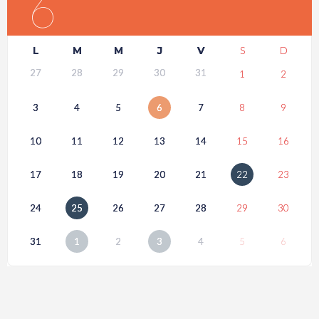
6
L
M
M
J
V
S
D
27
28
29
30
31
1
2
3
4
5
6
7
8
9
10
11
12
13
14
15
16
17
18
19
20
21
22
23
24
25
26
27
28
29
30
31
1
2
3
4
5
6